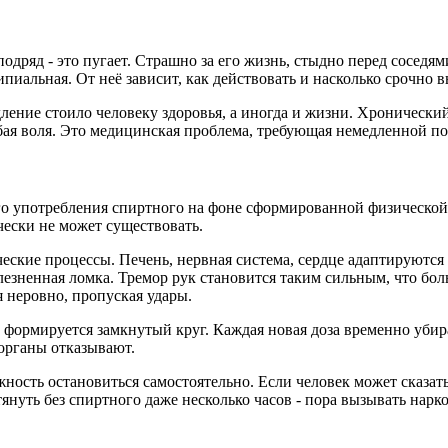
подряд - это пугает. Страшно за его жизнь, стыдно перед соседям
пиальная. От неё зависит, как действовать и насколько срочно в
дление стоило человеку здоровья, а иногда и жизни. Хронически
абая воля. Это медицинская проблема, требующая немедленной п
о употребления спиртного на фоне сформированной физической 
чески не может существовать.
еские процессы. Печень, нервная система, сердце адаптируются
лезненная ломка. Тремор рук становится таким сильным, что бол
я неровно, пропуская удары.
к формируется замкнутый круг. Каждая новая доза временно уби
 органы отказывают.
ность остановиться самостоятельно. Если человек может сказать
януть без спиртного даже несколько часов - пора вызывать нарк