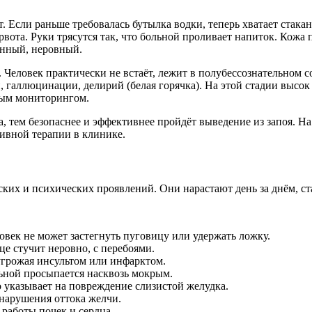
. Если раньше требовалась бутылка водки, теперь хватает стака
рвота. Руки трясутся так, что больной проливает напиток. Кожа
ённый, неровный.
Человек практически не встаёт, лежит в полубессознательном сос
галлюцинации, делирий (белая горячка). На этой стадии высок р
ным мониторингом.
, тем безопаснее и эффективнее пройдёт выведение из запоя. Н
сивной терапии в клинике.
их и психических проявлений. Они нарастают день за днём, ста
еловек не может застегнуть пуговицу или удержать ложку.
це стучит неровно, с перебоями.
 угрожая инсультом или инфарктом.
ьной просыпается насквозь мокрым.
о указывает на повреждение слизистой желудка.
 нарушения оттока желчи.
 работы почек и сердца.