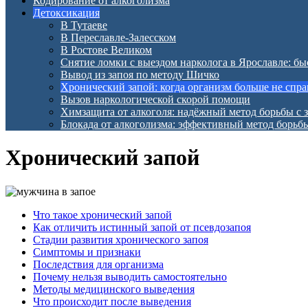
Кодирование от алкоголизма
Детоксикация
В Тутаеве
В Переславле-Залесском
В Ростове Великом
Снятие ломки с выездом нарколога в Ярославле: бы
Вывод из запоя по методу Шичко
Хронический запой: когда организм больше не спра
Вызов наркологической скорой помощи
Химзащита от алкоголя: надёжный метод борьбы с 
Блокада от алкоголизма: эффективный метод борьб
Хронический запой
Что такое хронический запой
Как отличить истинный запой от псевдозапоя
Стадии развития хронического запоя
Симптомы и признаки
Последствия для организма
Почему нельзя выводить самостоятельно
Методы медицинского выведения
Что происходит после выведения