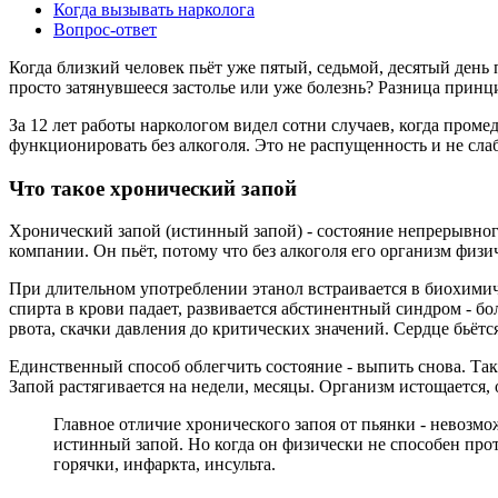
Когда вызывать нарколога
Вопрос-ответ
Когда близкий человек пьёт уже пятый, седьмой, десятый день 
просто затянувшееся застолье или уже болезнь? Разница принци
За 12 лет работы наркологом видел сотни случаев, когда проме
функционировать без алкоголя. Это не распущенность и не сл
Что такое хронический запой
Хронический запой (истинный запой) - состояние непрерывног
компании. Он пьёт, потому что без алкоголя его организм физи
При длительном употреблении этанол встраивается в биохимич
спирта в крови падает, развивается абстинентный синдром - бо
рвота, скачки давления до критических значений. Сердце бьётс
Единственный способ облегчить состояние - выпить снова. Та
Запой растягивается на недели, месяцы. Организм истощается,
Главное отличие хронического запоя от пьянки - невозмож
истинный запой. Но когда он физически не способен прот
горячки, инфаркта, инсульта.