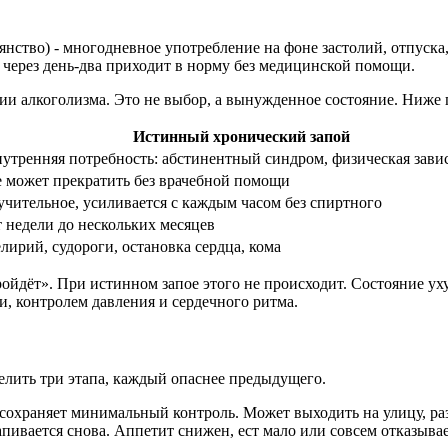
нство) - многодневное употребление на фоне застолий, отпуска,
и через день-два приходит в норму без медицинской помощи.
дии алкоголизма. Это не выбор, а вынужденное состояние. Ниже
Истинный хронический запой
утренняя потребность: абстинентный синдром, физическая зави
 может прекратить без врачебной помощи
чительное, усиливается с каждым часом без спиртного
 недели до нескольких месяцев
лирий, судороги, остановка сердца, кома
ройдёт». При истинном запое этого не происходит. Состояние ух
, контролем давления и сердечного ритма.
елить три этапа, каждый опаснее предыдущего.
 сохраняет минимальный контроль. Может выходить на улицу, ра
апивается снова. Аппетит снижен, ест мало или совсем отказыва