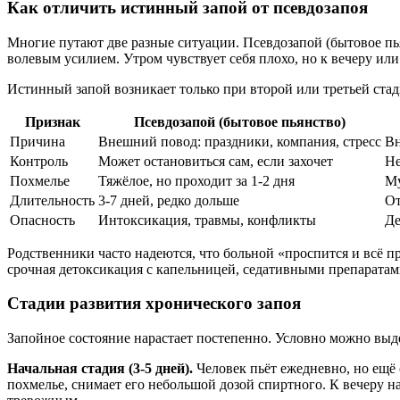
Как отличить истинный запой от псевдозапоя
Многие путают две разные ситуации. Псевдозапой (бытовое пья
волевым усилием. Утром чувствует себя плохо, но к вечеру ил
Истинный запой возникает только при второй или третьей ста
Признак
Псевдозапой (бытовое пьянство)
Причина
Внешний повод: праздники, компания, стресс
Вн
Контроль
Может остановиться сам, если захочет
Не
Похмелье
Тяжёлое, но проходит за 1-2 дня
Му
Длительность
3-7 дней, редко дольше
От
Опасность
Интоксикация, травмы, конфликты
Де
Родственники часто надеются, что больной «проспится и всё п
срочная детоксикация с капельницей, седативными препаратами
Стадии развития хронического запоя
Запойное состояние нарастает постепенно. Условно можно выд
Начальная стадия (3-5 дней).
Человек пьёт ежедневно, но ещё
похмелье, снимает его небольшой дозой спиртного. К вечеру н