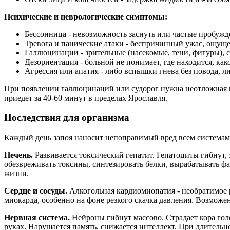
Психические и неврологические симптомы:
Бессонница - невозможность заснуть или частые пробужде
Тревога и панические атаки - беспричинный ужас, ощущ
Галлюцинации - зрительные (насекомые, тени, фигуры), с
Дезориентация - больной не понимает, где находится, како
Агрессия или апатия - либо вспышки гнева без повода, 
При появлении галлюцинаций или судорог нужна неотложная по
приедет за 40-60 минут в пределах Ярославля.
Последствия для организма
Каждый день запоя наносит непоправимый вред всем системам. 
Печень.
Развивается токсический гепатит. Гепатоциты гибнут,
обезвреживать токсины, синтезировать белки, вырабатывать фа
жизни.
Сердце и сосуды.
Алкогольная кардиомиопатия - необратимое 
миокарда, особенно на фоне резкого скачка давления. Возможе
Нервная система.
Нейроны гибнут массово. Страдает кора голо
руках. Нарушается память, снижается интеллект. При длительн