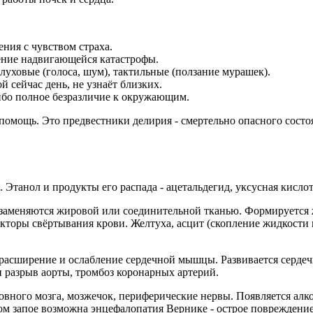
ния с чувством страха.
ение надвигающейся катастрофы.
луховые (голоса, шум), тактильные (ползание мурашек).
й сейчас день, не узнаёт близких.
либо полное безразличие к окружающим.
мощь. Это предвестники делирия - смертельно опасного состоя
Этанол и продукты его распада - ацетальдегид, уксусная кислот
 заменяются жировой или соединительной тканью. Формируется ж
кторы свёртывания крови. Желтуха, асцит (скопление жидкости 
расширение и ослабление сердечной мышцы. Развивается сердеч
н разрыв аорты, тромбоз коронарных артерий.
вного мозга, мозжечок, периферические нервы. Появляется алко
ом запое возможна энцефалопатия Вернике - острое повреждение