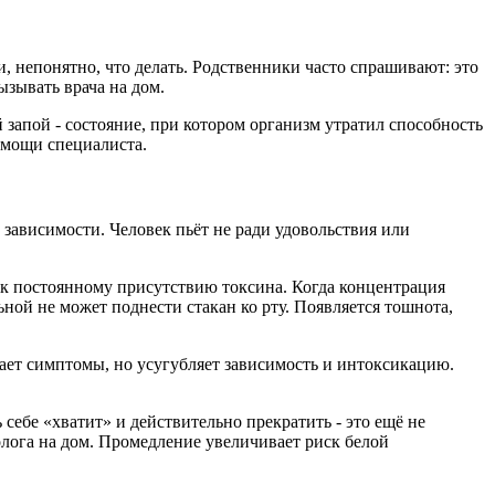
и, непонятно, что делать. Родственники часто спрашивают: это
ызывать врача на дом.
й запой - состояние, при котором организм утратил способность
омощи специалиста.
зависимости. Человек пьёт не ради удовольствия или
 к постоянному присутствию токсина. Когда концентрация
ьной не может поднести стакан ко рту. Появляется тошнота,
рает симптомы, но усугубляет зависимость и интоксикацию.
 себе «хватит» и действительно прекратить - это ещё не
олога на дом. Промедление увеличивает риск белой