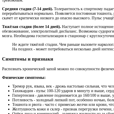
тревожным.
Средняя стадия (7-14 дней).
Толерантность к спиртному падает
перерабатываться нормально. Появляется постоянная тошнота, 
скачет от критически низкого до опасно высокого. Пульс учащ
Тяжёлая стадия (более 14 дней).
Наступает полное истощение. 
обезвоживание, электролитный дисбаланс. Возможны судороги, 
мозга. Необходима госпитализация в стационар с круглосуточ
Не ждите тяжёлой стадии. Чем раньше вызовете нарколога
На поздних - может потребоваться несколько дней интен
Симптомы и признаки
Распознать хронический запой можно по совокупности физическ
Физические симптомы:
Тремор рук, языка, век - дрожь настолько сильная, что ч
Тахикардия - пульс 100-120 ударов в минуту и выше, серд
Гипертензия - давление поднимается до 160/100 и выше,
Потливость - холодный липкий пот, особенно ночью, бол
Тошнота и рвота - часто с примесью желчи или крови, чт
Желтушность кожи и склер - признак перегрузки печени,
Отёки лица и конечностей - задержка жидкости из-за сбоя