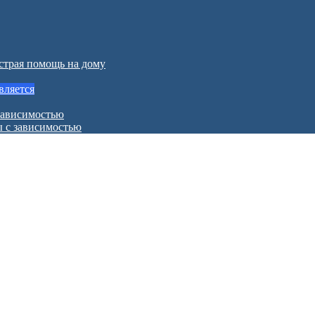
страя помощь на дому
вляется
зависимостью
ы с зависимостью