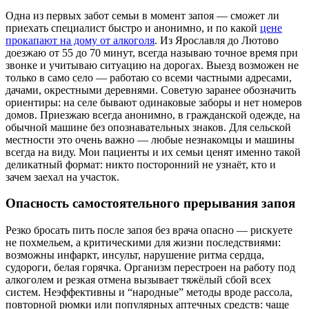
Одна из первых забот семьи в момент запоя — сможет ли
приехать специалист быстро и анонимно, и по какой
цене
прокапают на дому от алкоголя
. Из Ярославля до Лютово
доезжаю от 55 до 70 минут, всегда называю точное время при
звонке и учитываю ситуацию на дорогах. Выезд возможен не
только в само село — работаю со всеми частными адресами,
дачами, окрестными деревнями. Советую заранее обозначить
ориентиры: на селе бывают одинаковые заборы и нет номеров
домов. Приезжаю всегда анонимно, в гражданской одежде, на
обычной машине без опознавательных знаков. Для сельской
местности это очень важно — любые незнакомцы и машины
всегда на виду. Мои пациенты и их семьи ценят именно такой
деликатный формат: никто посторонний не узнаёт, кто и
зачем заехал на участок.
Опасность самостоятельного прерывания запоя
Резко бросать пить после запоя без врача опасно — рискуете
не похмельем, а критическими для жизни последствиями:
возможны инфаркт, инсульт, нарушение ритма сердца,
судороги, белая горячка. Организм перестроен на работу под
алкоголем и резкая отмена вызывает тяжёлый сбой всех
систем. Неэффективны и “народные” методы вроде рассола,
повторной рюмки или популярных аптечных средств: чаще