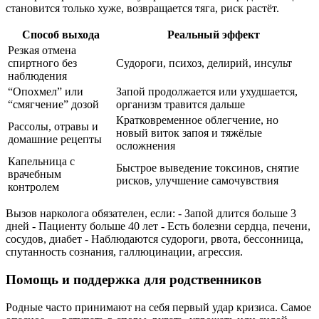
становится только хуже, возвращается тяга, риск растёт.
Способ выхода
Реальный эффект
Резкая отмена
спиртного без
Судороги, психоз, делирий, инсульт
наблюдения
“Опохмел” или
Запой продолжается или ухудшается,
“смягчение” дозой
организм травится дальше
Кратковременное облегчение, но
Рассолы, отравы и
новый виток запоя и тяжёлые
домашние рецепты
осложнения
Капельница с
Быстрое выведение токсинов, снятие
врачебным
рисков, улучшение самочувствия
контролем
Вызов нарколога обязателен, если: - Запой длится больше 3
дней - Пациенту больше 40 лет - Есть болезни сердца, печени,
сосудов, диабет - Наблюдаются судороги, рвота, бессонница,
спутанность сознания, галлюцинации, агрессия.
Помощь и поддержка для родственников
Родные часто принимают на себя первый удар кризиса. Самое