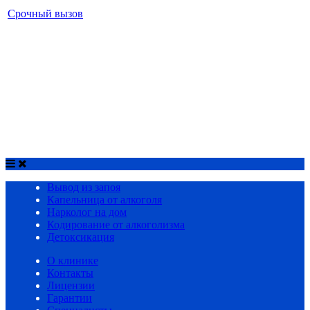
Срочный вызов
МЕНЮ
Вывод из запоя
Капельница от алкоголя
Нарколог на дом
Кодирование от алкоголизма
Детоксикация
Срочный вызов
8(4852)33-44-03
Вывод из запоя
Капельница от алкоголя
Нарколог на дом
Кодирование от алкоголизма
Детоксикация
О клинике
Контакты
Лицензии
Гарантии