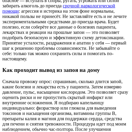
опасное — вступать в споры, ругать, угрожать или силой
забирать алкоголь до приезда
срочной наркологической
помощи
: агрессия и истерика на этом фоне нормальны,
никакой пользы не принесёт. Не заставляйте есть и не лечите
экспериментальными средствами до приезда врача. Будет
полезно, если соберёте все данные о болезнях пациента,
лекарствах и реакции на прошлые запои — это позволяет
подобрать безопасную и эффективную схему детоксикации.
Принятие усталости, раздражения и апатии у себя — первый
шаг к решению проблемы созависимости. Не забывайте о
себе: только так можно сохранить силы и помогать по-
настоящему.
Как проходит вывод из запоя на дому
Сначала провожу опрос: спрашиваю, сколько длится запой,
какие болезни и лекарства есть у пациента. Затем измеряю
давление, пульс, насыщение кислородом. Это позволяет сразу
оценить риски и не пропустить скрытый инфаркт или
внутренние осложнения. Я подбираю капельницу
индивидуально: физраствор или глюкоза для выведения
токсинов и насыщения организма, витамины группы В,
препараты калия и магния для поддержки сердца, средства
для печени и снятия тревожности. Процедура идет под моим
наблюдением, обычно час-полтора. После улучшения