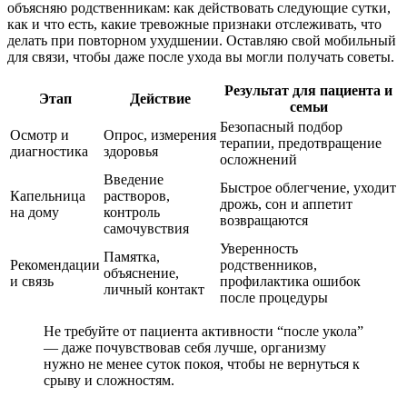
объясняю родственникам: как действовать следующие сутки,
как и что есть, какие тревожные признаки отслеживать, что
делать при повторном ухудшении. Оставляю свой мобильный
для связи, чтобы даже после ухода вы могли получать советы.
Результат для пациента и
Этап
Действие
семьи
Безопасный подбор
Осмотр и
Опрос, измерения
терапии, предотвращение
диагностика
здоровья
осложнений
Введение
Быстрое облегчение, уходит
Капельница
растворов,
дрожь, сон и аппетит
на дому
контроль
возвращаются
самочувствия
Уверенность
Памятка,
Рекомендации
родственников,
объяснение,
и связь
профилактика ошибок
личный контакт
после процедуры
Не требуйте от пациента активности “после укола”
— даже почувствовав себя лучше, организму
нужно не менее суток покоя, чтобы не вернуться к
срыву и сложностям.