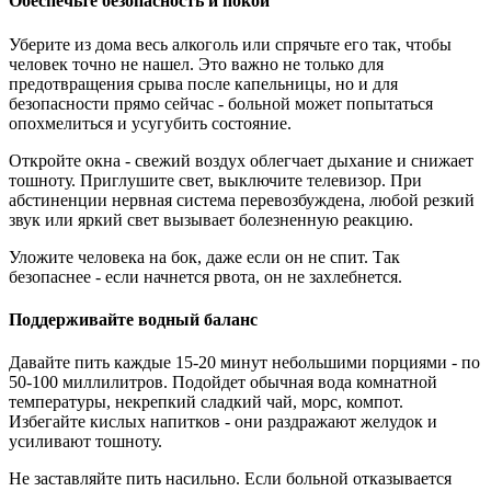
Обеспечьте безопасность и покой
Уберите из дома весь алкоголь или спрячьте его так, чтобы
человек точно не нашел. Это важно не только для
предотвращения срыва после капельницы, но и для
безопасности прямо сейчас - больной может попытаться
опохмелиться и усугубить состояние.
Откройте окна - свежий воздух облегчает дыхание и снижает
тошноту. Приглушите свет, выключите телевизор. При
абстиненции нервная система перевозбуждена, любой резкий
звук или яркий свет вызывает болезненную реакцию.
Уложите человека на бок, даже если он не спит. Так
безопаснее - если начнется рвота, он не захлебнется.
Поддерживайте водный баланс
Давайте пить каждые 15-20 минут небольшими порциями - по
50-100 миллилитров. Подойдет обычная вода комнатной
температуры, некрепкий сладкий чай, морс, компот.
Избегайте кислых напитков - они раздражают желудок и
усиливают тошноту.
Не заставляйте пить насильно. Если больной отказывается