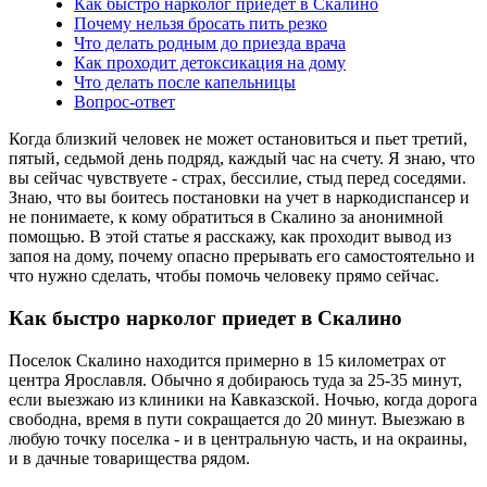
Как быстро нарколог приедет в Скалино
Почему нельзя бросать пить резко
Что делать родным до приезда врача
Как проходит детоксикация на дому
Что делать после капельницы
Вопрос-ответ
Когда близкий человек не может остановиться и пьет третий,
пятый, седьмой день подряд, каждый час на счету. Я знаю, что
вы сейчас чувствуете - страх, бессилие, стыд перед соседями.
Знаю, что вы боитесь постановки на учет в наркодиспансер и
не понимаете, к кому обратиться в Скалино за анонимной
помощью. В этой статье я расскажу, как проходит вывод из
запоя на дому, почему опасно прерывать его самостоятельно и
что нужно сделать, чтобы помочь человеку прямо сейчас.
Как быстро нарколог приедет в Скалино
Поселок Скалино находится примерно в 15 километрах от
центра Ярославля. Обычно я добираюсь туда за 25-35 минут,
если выезжаю из клиники на Кавказской. Ночью, когда дорога
свободна, время в пути сокращается до 20 минут. Выезжаю в
любую точку поселка - и в центральную часть, и на окраины,
и в дачные товарищества рядом.