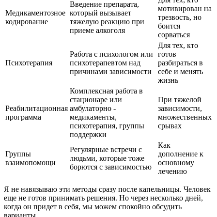
Введение препарата,
мотивирован на
Медикаментозное
который вызывает
трезвость, но
кодирование
тяжелую реакцию при
боится
приеме алкоголя
сорваться
Для тех, кто
Работа с психологом или
готов
Психотерапия
психотерапевтом над
разбираться в
причинами зависимости
себе и менять
жизнь
Комплексная работа в
стационаре или
При тяжелой
Реабилитационная
амбулаторно -
зависимости,
программа
медикаменты,
множественных
психотерапия, группы
срывах
поддержки
Как
Регулярные встречи с
Группы
дополнение к
людьми, которые тоже
взаимопомощи
основному
борются с зависимостью
лечению
Я не навязываю эти методы сразу после капельницы. Человек
еще не готов принимать решения. Но через несколько дней,
когда он придет в себя, мы можем спокойно обсудить
варианты.