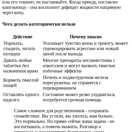
или его тошнит, не настаивайте. Когда приеду, поставлю
капельницу - она восполнит дефицит жидкости напрямую
через вену.
Чего делать категорически нельзя
Действие
Почему опасно
Упрекать,
Усиливает чувство вины и тревогу, может
стыдить, читать
спровоцировать агрессию или новый
нотации
запой после выхода
Давать любые
Многие препараты несовместимы с
таблетки без
алкоголем и могут вызвать тяжелые
назначения врача
побочные эффекты
Печень и поджелудочная железа
Кормить тяжелой
перегружены, не справятся с
пищей
перевариванием
Оставлять одного
Состояние может резко ухудшиться,
надолго
потребуется срочная помощь
Самое сложное для родственников - сохранять
спокойствие. Вы устали, вы злитесь, вам больно.
Это нормально. Но прямо сейчас ваша задача - не
воспитывать, а помочь выжить. Разговор о
причинах и последствиях будет позже, когда