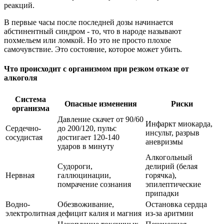
реакций.
В первые часы после последней дозы начинается
абстинентный синдром - то, что в народе называют
похмельем или ломкой. Но это не просто плохое
самочувствие. Это состояние, которое может убить.
Что происходит с организмом при резком отказе от
алкоголя
Система
Опасные изменения
Риски
организма
Давление скачет от 90/60
Инфаркт миокарда,
Сердечно-
до 200/120, пульс
инсульт, разрыв
сосудистая
достигает 120-140
аневризмы
ударов в минуту
Алкогольный
Судороги,
делирий (белая
Нервная
галлюцинации,
горячка),
помрачение сознания
эпилептические
припадки
Водно-
Обезвоживание,
Остановка сердца
электролитная
дефицит калия и магния
из-за аритмии