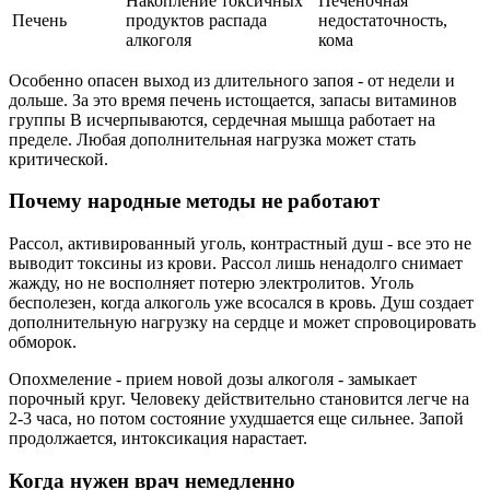
Накопление токсичных
Печеночная
Печень
продуктов распада
недостаточность,
алкоголя
кома
Особенно опасен выход из длительного запоя - от недели и
дольше. За это время печень истощается, запасы витаминов
группы B исчерпываются, сердечная мышца работает на
пределе. Любая дополнительная нагрузка может стать
критической.
Почему народные методы не работают
Рассол, активированный уголь, контрастный душ - все это не
выводит токсины из крови. Рассол лишь ненадолго снимает
жажду, но не восполняет потерю электролитов. Уголь
бесполезен, когда алкоголь уже всосался в кровь. Душ создает
дополнительную нагрузку на сердце и может спровоцировать
обморок.
Опохмеление - прием новой дозы алкоголя - замыкает
порочный круг. Человеку действительно становится легче на
2-3 часа, но потом состояние ухудшается еще сильнее. Запой
продолжается, интоксикация нарастает.
Когда нужен врач немедленно