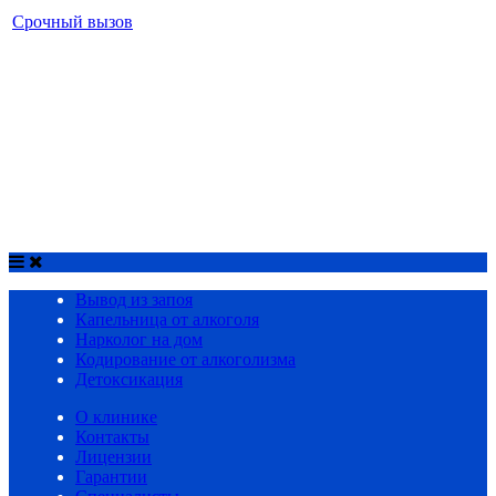
Срочный вызов
МЕНЮ
Вывод из запоя
Капельница от алкоголя
Нарколог на дом
Кодирование от алкоголизма
Детоксикация
Срочный вызов
8(4852)33-44-03
Вывод из запоя
Капельница от алкоголя
Нарколог на дом
Кодирование от алкоголизма
Детоксикация
О клинике
Контакты
Лицензии
Гарантии