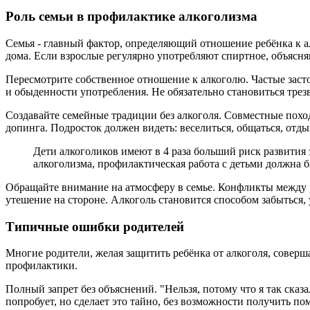
Роль семьи в профилактике алкоголизма
Семья - главный фактор, определяющий отношение ребёнка к а
дома. Если взрослые регулярно употребляют спиртное, объясня
Пересмотрите собственное отношение к алкоголю. Частые засто
и обыденности употребления. Не обязательно становиться трезв
Создавайте семейные традиции без алкоголя. Совместные поход
допинга. Подросток должен видеть: веселиться, общаться, отд
Дети алкоголиков имеют в 4 раза больший риск развития
алкоголизма, профилактическая работа с детьми должна 
Обращайте внимание на атмосферу в семье. Конфликты между р
утешение на стороне. Алкоголь становится способом забыться
Типичные ошибки родителей
Многие родители, желая защитить ребёнка от алкоголя, сове
профилактики.
Полный запрет без объяснений. "Нельзя, потому что я так сказ
попробует, но сделает это тайно, без возможности получить п