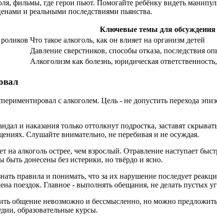
ля, фильмы, где герои пьют. Помогайте ребёнку видеть манипул
енами и реальными последствиями пьянства.
Ключевые темы для обсуждения
 роликов
Что такое алкоголь, как он влияет на организм детей
Давление сверстников, способы отказа, последствия оп
Алкоголизм как болезнь, юридическая ответственность,
овал
периментировал с алкоголем. Цель - не допустить перехода эпиз
андал и наказания только оттолкнут подростка, заставят скрыва
щениях. Слушайте внимательно, не перебивая и не осуждая.
 на алкоголь острее, чем взрослый. Отравление наступает быст
 быть донесены без истерики, но твёрдо и ясно.
ать правила и понимать, что за их нарушение последует реакция
на поездок. Главное - выполнять обещания, не делать пустых уг
ить общение невозможно и бессмысленно, но можно предложить 
удии, образовательные курсы.