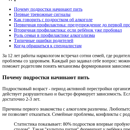
Почему подростки начинают пить
Первые тревожные сигналы
Как говорить с подростком об алкоголе
Первичная профилактика: предупреждение до первой пр
Вторичная профилактика: если ребёнок уже пробовал
Роль семьи в профилактике алкоголизма
Типичные ошибки родителей
Когда обращаться к специалистам
За 12 лет работы наркологом встречал сотни семей, где родите
проблемы со здоровьем. Каждый раз задавал себе вопрос: можно
поможет родителям понять механизмы формирования зависимос
Почему подростки начинают пить
Подростковый возраст - период активной перестройки организм
действует разрушительно и быстро формирует зависимость. Есл
достаточно 2-3 лет.
Причины первого знакомства с алкоголем различны. Любопытст
не позволяет отказаться. Семейные проблемы, конфликты с роди
Статистика показывает: 80% подростков впервые пробуют
столом". Такая "культура пития" формирует у ребёнка пр