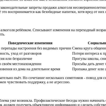
 законодательные запреты продажи алкоголя несовершеннолетним
ё это воспринимается как безобидные напитки, хотя вред от них 
 алкоголя ребёнком. Списывают изменения на переходный возраст
ть.
Поведенческие изменения
Социальн
е перепады настроения без видимых причин
Смена круга общени
ость, уход от разговоров
Потеря интереса к 
сия или безразличие
Прогулы школы, сни
о своём местонахождении
Просьбы дать денег 
овения из дома на длительное время
Пропажа денег или 
зательно пьёт. Но сочетание нескольких симптомов - повод для 
жен чувствовать поддержку, а не агрессию.
роблема уже возникла. Профилактические беседы нужно начинать 
сток должен получить объективную информацию и сделать собст