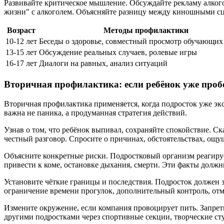
Развивайте критическое мышление. Обсуждайте рекламу алкого
жизни" с алкоголем. Объясняйте разницу между киношными сц
Возраст
Методы профилактики
10-12 лет
Беседы о здоровье, совместный просмотр обучающих
13-15 лет
Обсуждение реальных случаев, ролевые игры
16-17 лет
Диалоги на равных, анализ ситуаций
Вторичная профилактика: если ребёнок уже проб
Вторичная профилактика применяется, когда подросток уже экс
важна не паника, а продуманная стратегия действий.
Узнав о том, что ребёнок выпивал, сохраняйте спокойствие. Ск
честный разговор. Спросите о причинах, обстоятельствах, ощу
Объясните конкретные риски. Подростковый организм реагирует
привести к коме, остановке дыхания, смерти. Эти факты должны
Установите чёткие границы и последствия. Подросток должен зн
ограничение времени прогулок, дополнительный контроль, отме
Измените окружение, если компания провоцирует пить. Запрет
другими подростками через спортивные секции, творческие ст