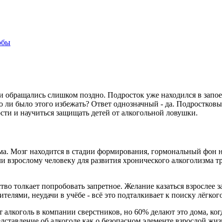
обы
ли обращались слишком поздно. Подросток уже находился в запое
 ли было этого избежать? Ответ однозначный - да. Подростковый
ти и научиться защищать детей от алкогольной ловушки.
а. Мозг находится в стадии формирования, гормональный фон не
и взрослому человеку для развития хронического алкоголизма тр
во толкает попробовать запретное. Желание казаться взрослее 
телями, неудачи в учёбе - всё это подталкивает к поиску лёгкого
 алкоголь в компании сверстников, но 60% делают это дома, ко
едставление об алкоголе как о безопасном элементе взрослой жиз