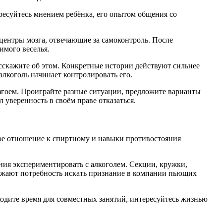
ересуйтесь мнением ребёнка, его опытом общения со
 центры мозга, отвечающие за самоконтроль. После
имого веселья.
асскажите об этом. Конкретные истории действуют сильнее
алкоголь начинает контролировать его.
 изгоем. Проиграйте разные ситуации, предложите варианты
 уверенность в своём праве отказаться.
кое отношение к спиртному и навыки противостояния
ния экспериментировать с алкоголем. Секции, кружки,
нижают потребность искать признание в компании пьющих
одите время для совместных занятий, интересуйтесь жизнью