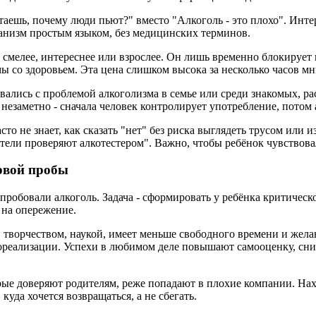
итаешь, почему люди пьют?" вместо "Алкоголь - это плохо". Инт
ганизм простым языком, без медицинских терминов.
 смелее, интереснее или взрослее. Он лишь временно блокирует
ы со здоровьем. Эта цена слишком высока за несколько часов мн
вались с проблемой алкоголизма в семье или среди знакомых, р
 незаметно - сначала человек контролирует употребление, потом 
сто не знает, как сказать "нет" без риска выглядеть трусом или
ители проверяют алкотестером". Важно, чтобы ребёнок чувствовал
рвой пробы
 пробовали алкоголь. Задача - сформировать у ребёнка критичес
 на опережение.
 творчеством, наукой, имеет меньше свободного времени и жела
самореализации. Успехи в любимом деле повышают самооценку, с
рые доверяют родителям, реже попадают в плохие компании. Нах
уда хочется возвращаться, а не сбегать.