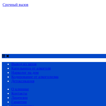
Срочный вызов
МЕНЮ
Вывод из запоя
Капельница от алкоголя
Нарколог на дом
Кодирование от алкоголизма
Детоксикация
Срочный вызов
8(4852)33-44-03
Вывод из запоя
Капельница от алкоголя
Нарколог на дом
Кодирование от алкоголизма
Детоксикация
О клинике
Контакты
Лицензии
Гарантии