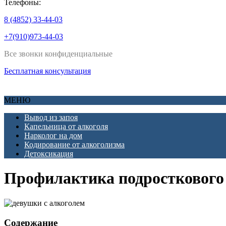
Телефоны:
8 (4852) 33-44-03
+7(910)973-44-03
Все звонки конфиденциальные
Бесплатная консультация
МЕНЮ
Вывод из запоя
Капельница от алкоголя
Нарколог на дом
Кодирование от алкоголизма
Детоксикация
Профилактика подросткового
Содержание