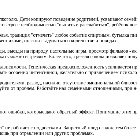
лкоголю. Дети копируют поведение родителей, усваивают семей
ют стресс необходимостью "выпить и расслабиться", ребёнок вос
лья, традиция "отмечать" любое событие спиртным, бутылка пив
енниками, но стоит задуматься о количестве и поводах.
ы, выезды на природу, настольные игры, просмотр фильмов - ак
ыхать можно и трезвым. Более того, трезвая голова позволяет п
 зависимости. Генетическая предрасположенность усиливается пр
быть особенно интенсивной, желательно с привлечением психоло
одителями, развод, насилие, отсутствие эмоциональной близост
, уйти от проблем. Работайте над семейными отношениями, при 
ршают ошибки, которые дают обратный эффект. Понимание этих 
ал" не работает с подростками. Запретный плод сладок, тем боле
омощь при отравлении или других проблемах.