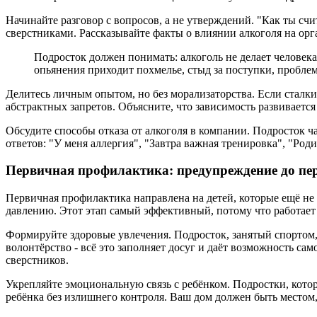
Начинайте разговор с вопросов, а не утверждений. "Как ты сч
сверстниками. Рассказывайте факты о влиянии алкоголя на ор
Подросток должен понимать: алкоголь не делает человека
опьянения приходит похмелье, стыд за поступки, проблем
Делитесь личным опытом, но без морализаторства. Если сталки
абстрактных запретов. Объясните, что зависимость развивается
Обсудите способы отказа от алкоголя в компании. Подросток ча
ответов: "У меня аллергия", "Завтра важная тренировка", "Род
Первичная профилактика: предупреждение до пе
Первичная профилактика направлена на детей, которые ещё не
давлению. Этот этап самый эффективный, потому что работает
Формируйте здоровые увлечения. Подросток, занятый спортом,
волонтёрство - всё это заполняет досуг и даёт возможность 
сверстников.
Укрепляйте эмоциональную связь с ребёнком. Подростки, кото
ребёнка без излишнего контроля. Ваш дом должен быть местом, к