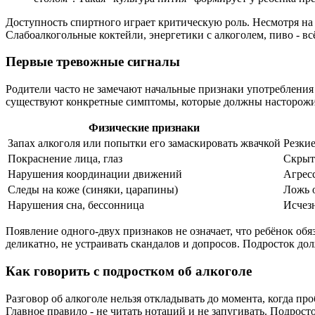
Доступность спиртного играет критическую роль. Несмотря на
Слабоалкогольные коктейли, энергетики с алкоголем, пиво - вс
Первые тревожные сигналы
Родители часто не замечают начальные признаки употребления
существуют конкретные симптомы, которые должны насторожи
Физические признаки
Запах алкоголя или попытки его замаскировать жвачкой
Резки
Покраснение лица, глаз
Скрытн
Нарушения координации движений
Агрес
Следы на коже (синяки, царапины)
Ложь 
Нарушения сна, бессонница
Исчезн
Появление одного-двух признаков не означает, что ребёнок обя
деликатно, не устраивать скандалов и допросов. Подросток дол
Как говорить с подростком об алкоголе
Разговор об алкоголе нельзя откладывать до момента, когда п
Главное правило - не читать нотаций и не запугивать. Подро