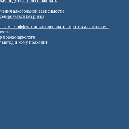
ому подходит и чего ожидать
чения алкогольной зависимости
одироваться без риска
из самых эффективных препаратов против алкоголизма
мости
р врача-нарколога
т метод и кому подходит