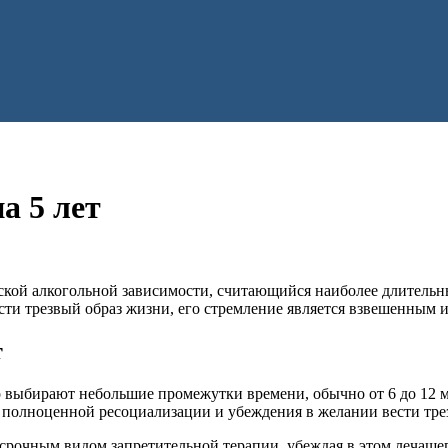
а 5 лет
еской алкогольной зависимости, считающийся наиболее длительн
ести трезвый образ жизни, его стремление является взвешенным
т
о выбирают небольшие промежутки времени, обычно от 6 до 12 м
, полноценной ресоциализации и убеждения в желании вести тре
срочным видом запретительной терапии, убеждая в этом лечащег