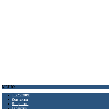
Кодирование от алкоголизма на 5 лет
Кодирование SIT
Кодирование Витамерц Депо
Электроимпульсная терапия
Комплексная блокада
Препарат Тетлонг-250
Кодирование микротоком
Применение Актоплекса
Препарат Колме для лечения алкоголизма
Кодирование на срок 3 года
Кодирование от алкоголизма на дому
Препаратом «Аквилонг»
Препаратом Тетлонг
Препаратом Колме
Снятие похмельного синдрома
Тройное кодирование
Кодирование актоплексом
Детоксикация
МЕНЮ
О клинике
Контакты
Лицензии
Гарантии