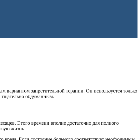
ым вариантом запретительной терапии. Он используется только
 и тщательно обдуманным.
есяцев. Этого времени вполне достаточно для полного
звую жизнь.
о врача. Если состояние больного соответствует необходимым