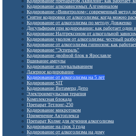
Кодирование препаратом Аквилонг: как работает, к
Кодирование алкозависимых Алгоминалом
Кодирование «Вивитролом»: современный метод ле
Снятие кодировки от алкоголизма: когда можно раск
Кодирование от алкоголизма по методу Довженко
Дисульфирам при кодировании: как работает один 
Кодирование Налтрексоном от алкогольной зависи
Кодирование уколом от алкоголизма: честный разбо
Кодирование от алкоголизма гипнозом: как работае
Кодирование "Эспераль"
Кодирование двойной блок в Ярославле
Вшивание ампулы
Кодирование иглоукалыванием
Лазерное кодирование
Кодирование от алкоголизма на 5 лет
Кодирование SIT
Кодирование Витамерц Депо
Электроимпульсная терапия
Комплексная блокада
Препарат Тетлонг-250
Кодирование микротоком
Применение Актоплекса
Препарат Колме для лечения алкоголизма
Кодирование на срок 3 года
Кодирование от алкоголизма на дому