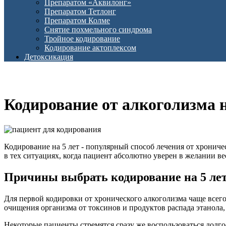
Препаратом «Аквилонг»
Препаратом Тетлонг
Препаратом Колме
Снятие похмельного синдрома
Тройное кодирование
Кодирование актоплексом
Детоксикация
Кодирование от алкоголизма н
Кодирование на 5 лет - популярный способ лечения от хронич
в тех ситуациях, когда пациент абсолютно уверен в желании в
Причины выбрать кодирование на 5 ле
Для первой кодировки от хронического алкоголизма чаще всег
очищения организма от токсинов и продуктов распада этанола
Некоторые пациенты стремятся сразу же воспользоваться долго