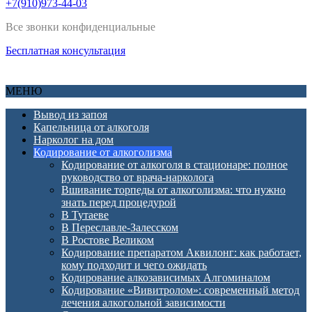
+7(910)973-44-03
Все звонки конфиденциальные
Бесплатная консультация
МЕНЮ
Вывод из запоя
Капельница от алкоголя
Нарколог на дом
Кодирование от алкоголизма
Кодирование от алкоголя в стационаре: полное
руководство от врача-нарколога
Вшивание торпеды от алкоголизма: что нужно
знать перед процедурой
В Тутаеве
В Переславле-Залесском
В Ростове Великом
Кодирование препаратом Аквилонг: как работает,
кому подходит и чего ожидать
Кодирование алкозависимых Алгоминалом
Кодирование «Вивитролом»: современный метод
лечения алкогольной зависимости