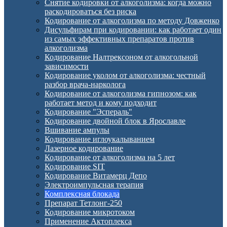
Снятие кодировки от алкоголизма: когда можно
раскодироваться без риска
Кодирование от алкоголизма по методу Довженко
Дисульфирам при кодировании: как работает один
из самых эффективных препаратов против
алкоголизма
Кодирование Налтрексоном от алкогольной
зависимости
Кодирование уколом от алкоголизма: честный
разбор врача-нарколога
Кодирование от алкоголизма гипнозом: как
работает метод и кому подходит
Кодирование "Эспераль"
Кодирование двойной блок в Ярославле
Вшивание ампулы
Кодирование иглоукалыванием
Лазерное кодирование
Кодирование от алкоголизма на 5 лет
Кодирование SIT
Кодирование Витамерц Депо
Электроимпульсная терапия
Комплексная блокада
Препарат Тетлонг-250
Кодирование микротоком
Применение Актоплекса