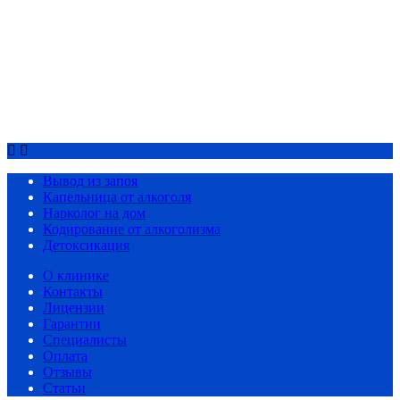
Препаратом Колме
Снятие похмельного синдрома
Тройное кодирование
Кодирование актоплексом
Детоксикация
Срочный вызов
8(4852)33-44-03
Вывод из запоя
Капельница от алкоголя
Нарколог на дом
Кодирование от алкоголизма
Детоксикация
О клинике
Контакты
Лицензии
Гарантии
Специалисты
Оплата
Отзывы
Статьи