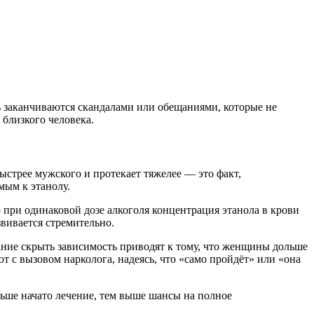
ть заканчиваются скандалами или обещаниями, которые не
 близкого человека.
ыстрее мужского и протекает тяжелее — это факт,
мым к этанолу.
 при одинаковой дозе алкоголя концентрация этанола в крови
вивается стремительно.
ние скрыть зависимость приводят к тому, что женщины дольше
т с вызовом нарколога, надеясь, что «само пройдёт» или «она
ьше начато лечение, тем выше шансы на полное