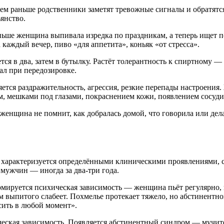
Чем раньше родственники заметят тревожные сигналы и обратятс
янство.
ше женщина выпивала изредка по праздникам, а теперь ищет по
каждый вечер, пиво «для аппетита», коньяк «от стресса».
я в два, затем в бутылку. Растёт толерантность к спиртному — 
ал при передозировке.
тся раздражительность, агрессия, резкие перепады настроения.
м, мешками под глазами, покраснением кожи, появлением сосуди
енщина не помнит, как добралась домой, что говорила или дела
ия характеризуется определёнными клиническими проявлениями, 
 мужчин — иногда за два-три года.
ормируется психическая зависимость — женщина пьёт регулярно,
 выпитого слабеет. Похмелье протекает тяжело, но абстинентно
сить в любой момент».
еская зависимость. Появляется абстинентный синдром — мучите