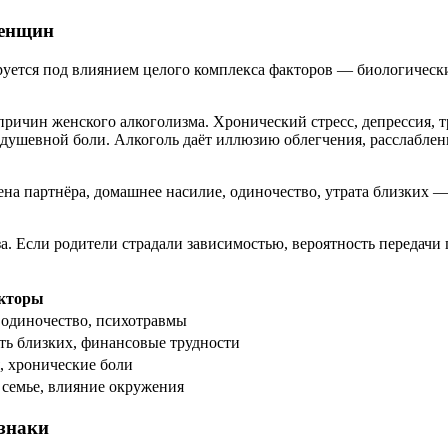
женщин
ируется под влиянием целого комплекса факторов — биологичес
ричин женского алкоголизма. Хронический стресс, депрессия, т
от душевной боли. Алкоголь даёт иллюзию облегчения, расслабле
на партнёра, домашнее насилие, одиночество, утрата близких —
а. Если родители страдали зависимостью, вероятность передачи
кторы
, одиночество, психотравмы
ерть близких, финансовые трудности
, хронические боли
 семье, влияние окружения
изнаки