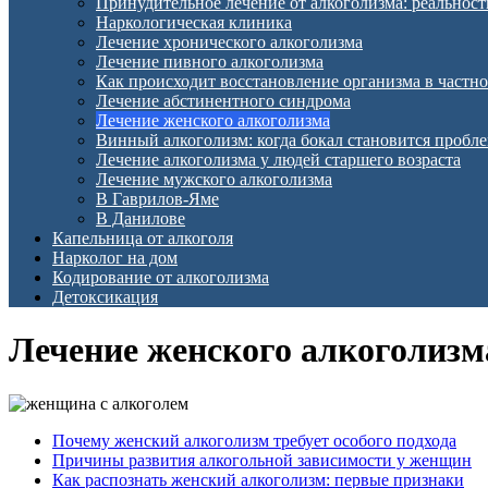
Принудительное лечение от алкоголизма: реальност
Наркологическая клиника
Лечение хронического алкоголизма
Лечение пивного алкоголизма
Как происходит восстановление организма в частн
Лечение абстинентного синдрома
Лечение женского алкоголизма
Винный алкоголизм: когда бокал становится пробл
Лечение алкоголизма у людей старшего возраста
Лечение мужского алкоголизма
В Гаврилов-Яме
В Данилове
Капельница от алкоголя
Нарколог на дом
Кодирование от алкоголизма
Детоксикация
Лечение женского алкоголизм
Почему женский алкоголизм требует особого подхода
Причины развития алкогольной зависимости у женщин
Как распознать женский алкоголизм: первые признаки