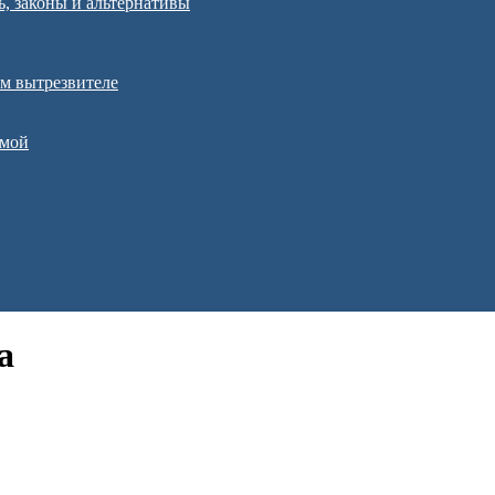
ь, законы и альтернативы
ом вытрезвителе
емой
а