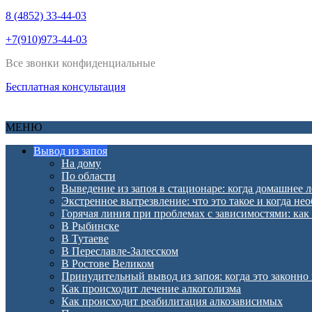
8 (4852) 33-44-03
+7(910)973-44-03
Все звонки конфиденциальные
Бесплатная консультация
МЕНЮ
Вывод из запоя
На дому
По области
Выведение из запоя в стационаре: когда домашнее 
Экстренное вытрезвление: что это такое и когда не
Горячая линия при проблемах с зависимостями: как
В Рыбинске
В Тутаеве
В Переславле-Залесском
В Ростове Великом
Принудительный вывод из запоя: когда это законно
Как происходит лечение алкоголизма
Как происходит реабилитация алкозависимых