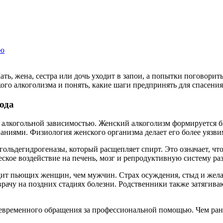
ью
ать, жена, сестра или дочь уходит в запои, а попытки поговори
ого алкоголизма и понять, какие шаги предпринять для спасения
ода
с алкогольной зависимостью. Женский алкоголизм формируется б
ниями. Физиология женского организма делает его более уязви
ольдегидрогеназы, который расщепляет спирт. Это означает, что
кое воздействие на печень, мозг и репродуктивную систему раз
дит пьющих женщин, чем мужчин. Страх осуждения, стыд и жела
рачу на поздних стадиях болезни. Родственники также затягиваю
оевременного обращения за профессиональной помощью. Чем ран