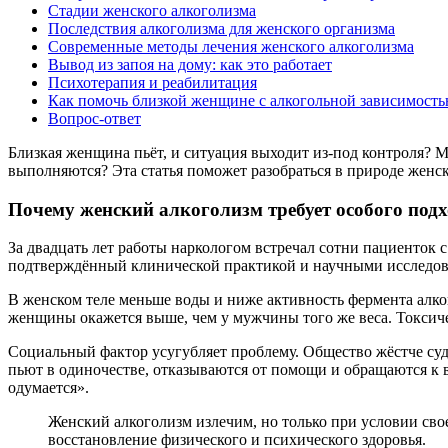
Стадии женского алкоголизма
Последствия алкоголизма для женского организма
Современные методы лечения женского алкоголизма
Вывод из запоя на дому: как это работает
Психотерапия и реабилитация
Как помочь близкой женщине с алкогольной зависимост
Вопрос-ответ
Близкая женщина пьёт, и ситуация выходит из-под контроля? М
выполняются? Эта статья поможет разобраться в природе женск
Почему женский алкоголизм требует особого подх
За двадцать лет работы наркологом встречал сотни пациенток 
подтверждённый клинической практикой и научными исследова
В женском теле меньше воды и ниже активность фермента алког
женщины окажется выше, чем у мужчины того же веса. Токсичес
Социальный фактор усугубляет проблему. Общество жёстче су
пьют в одиночестве, отказываются от помощи и обращаются к в
одумается».
Женский алкоголизм излечим, но только при условии св
восстановление физического и психического здоровья.