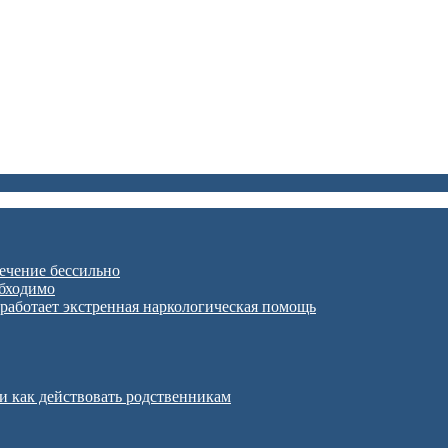
лечение бессильно
обходимо
 работает экстренная наркологическая помощь
 и как действовать родственникам