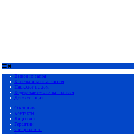
Лечение алкоголизма у людей старшего возраста
Лечение мужского алкоголизма
В Гаврилов-Яме
В Данилове
Капельница от алкоголя
Нарколог на дом
Кодирование от алкоголизма
Детоксикация
Срочный вызов
8(4852)33-44-03
Вывод из запоя
Капельница от алкоголя
Нарколог на дом
Кодирование от алкоголизма
Детоксикация
О клинике
Контакты
Лицензии
Гарантии
Специалисты