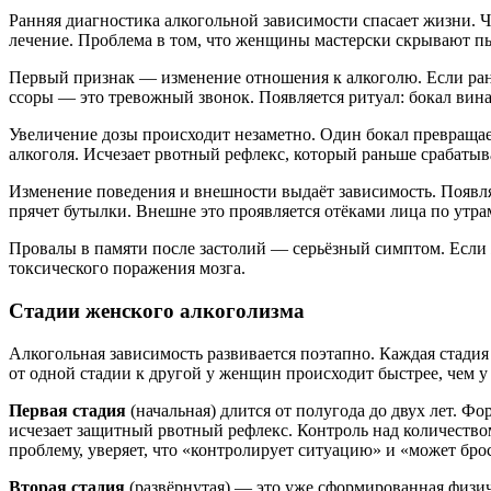
Ранняя диагностика алкогольной зависимости спасает жизни. 
лечение. Проблема в том, что женщины мастерски скрывают пь
Первый признак — изменение отношения к алкоголю. Если рань
ссоры — это тревожный звонок. Появляется ритуал: бокал вина 
Увеличение дозы происходит незаметно. Один бокал превращаетс
алкоголя. Исчезает рвотный рефлекс, который раньше срабатыв
Изменение поведения и внешности выдаёт зависимость. Появляе
прячет бутылки. Внешне это проявляется отёками лица по утра
Провалы в памяти после застолий — серьёзный симптом. Если ж
токсического поражения мозга.
Стадии женского алкоголизма
Алкогольная зависимость развивается поэтапно. Каждая стад
от одной стадии к другой у женщин происходит быстрее, чем у
Первая стадия
(начальная) длится от полугода до двух лет. Ф
исчезает защитный рвотный рефлекс. Контроль над количеством
проблему, уверяет, что «контролирует ситуацию» и «может бро
Вторая стадия
(развёрнутая) — это уже сформированная физич