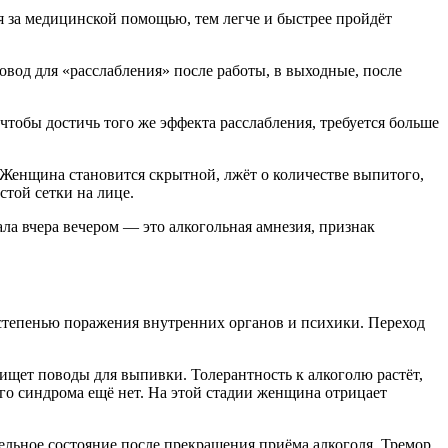
я за медицинской помощью, тем легче и быстрее пройдёт
вод для «расслабления» после работы, в выходные, после
чтобы достичь того же эффекта расслабления, требуется больше
 Женщина становится скрытной, лжёт о количестве выпитого,
стой сетки на лице.
ла вчера вечером — это алкогольная амнезия, признак
степенью поражения внутренних органов и психики. Переход
 ищет поводы для выпивки. Толерантность к алкоголю растёт,
го синдрома ещё нет. На этой стадии женщина отрицает
льное состояние после прекращения приёма алкоголя. Тремор